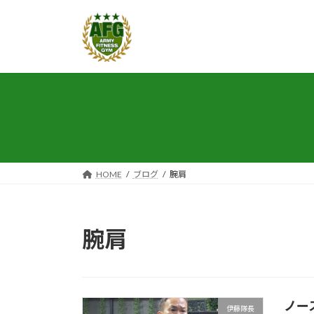
コ
ナ
ン
ビ
テ
ゲ
ン
ー
ツ
シ
へ
ョ
ス
ン
キ
に
ッ
移
プ
動
HOME
ブログ
腕肩
腕肩
ノー
伊藤隊長