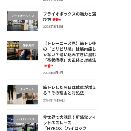
プライオボックスの魅力と選
プライオボックス
び方
新着!!
2026年8月5日
【トレーニー必見】筋トレ後
帯状疱疹
の「ピリピリ感」は筋肉痛じ
ゃない？追い込みすぎに潜む
「帯状疱疹」の正体と対処法
新着!!
2026年8月2日
筋トレした翌日は体重が増え
ダイエット
る？その理由と対処法
2026年7月26日
今世界で大話題！新感覚フィ
ハイロックス
ットネスレース
「HYROX（ハイロック