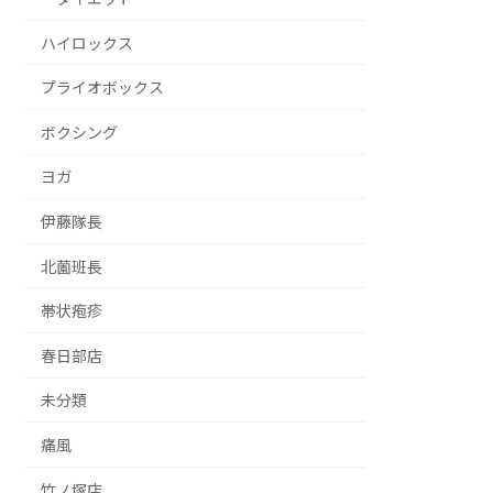
ハイロックス
プライオボックス
ボクシング
ヨガ
伊藤隊長
北薗班長
帯状疱疹
春日部店
未分類
痛風
竹ノ塚店