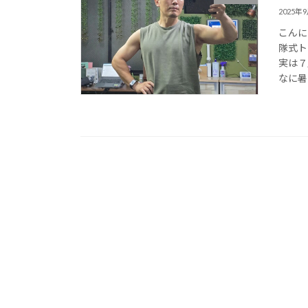
2025年
こんに
隊式ト
実は７
なに暑