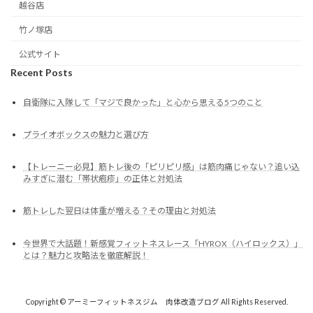
越谷店
竹ノ塚店
公式サイト
Recent Posts
自衛隊に入隊して「マジで良かった」と心から思える5つのこと
プライオボックスの魅力と選び方
【トレーニー必見】筋トレ後の「ピリピリ感」は筋肉痛じゃない？追い込
みすぎに潜む「帯状疱疹」の正体と対処法
筋トレした翌日は体重が増える？その理由と対処法
今世界で大話題！新感覚フィットネスレース「HYROX（ハイロックス）」
とは？魅力と攻略法を徹底解説！
Copyright © アーミーフィットネスジム 肉体改造ブログ All Rights Reserved.