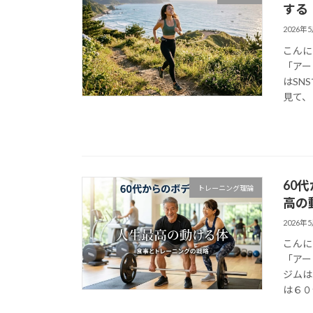
する
2026年
こんに
「アー
はSN
見て、
60
トレーニング理論
高の
2026年
こんに
「アー
ジムは
は６０