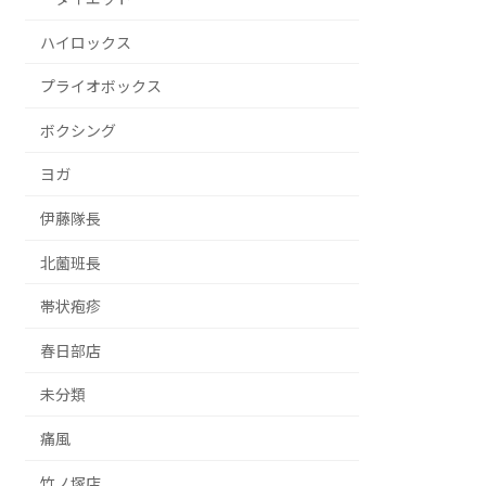
ハイロックス
プライオボックス
ボクシング
ヨガ
伊藤隊長
北薗班長
帯状疱疹
春日部店
未分類
痛風
竹ノ塚店