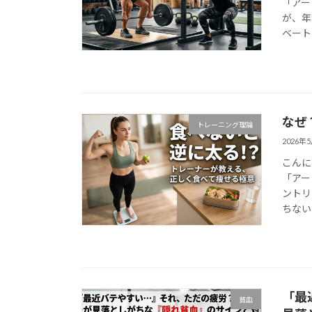
「アー
が、年
ベート
なぜ
トレーニング理論
2026年
こんに
「アー
ントリ
ちない
「最
貧血