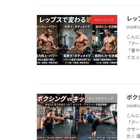
レッ
トレーニング
2026年
こんに
「アー
「激や
イエッ
ボク
キックボクシング
2026年
こんに
「アー
クサー
た！ 