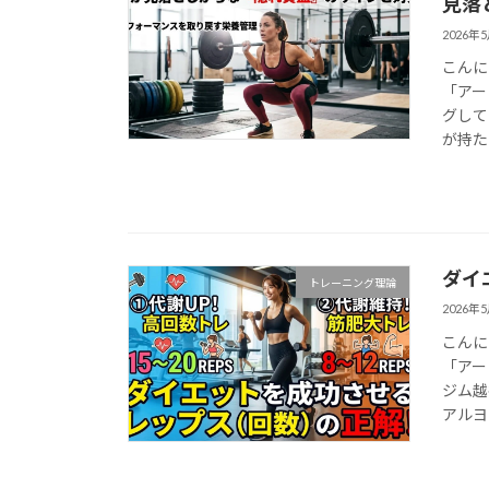
見落
2026年
こんに
「アー
グして
が持た
ダイ
トレーニング理論
2026年
こんに
「アー
ジム越
アルヨ