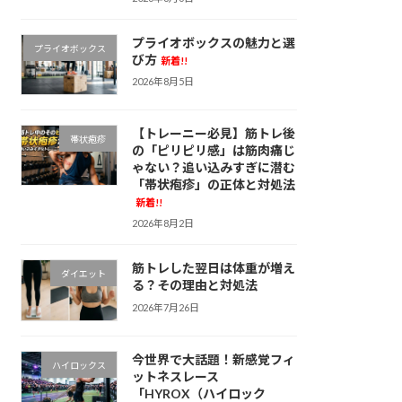
プライオボックスの魅力と選
プライオボックス
び方
新着!!
2026年8月5日
【トレーニー必見】筋トレ後
帯状疱疹
の「ピリピリ感」は筋肉痛じ
ゃない？追い込みすぎに潜む
「帯状疱疹」の正体と対処法
新着!!
2026年8月2日
筋トレした翌日は体重が増え
ダイエット
る？その理由と対処法
2026年7月26日
今世界で大話題！新感覚フィ
ハイロックス
ットネスレース
「HYROX（ハイロック