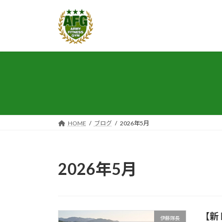
コ
ナ
ン
ビ
テ
ゲ
ン
ー
ツ
シ
へ
ョ
ス
ン
キ
に
ッ
移
プ
動
HOME
ブログ
2026年5月
2026年5月
【新
伊藤隊長