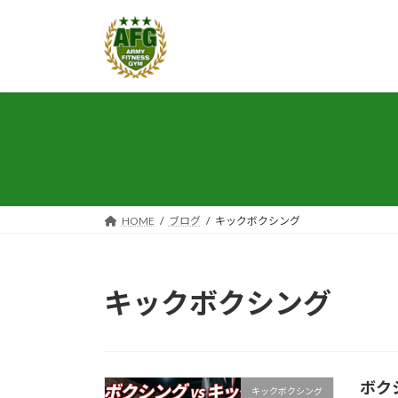
コ
ナ
ン
ビ
テ
ゲ
ン
ー
ツ
シ
へ
ョ
ス
ン
キ
に
ッ
移
プ
動
HOME
ブログ
キックボクシング
キックボクシング
ボク
キックボクシング