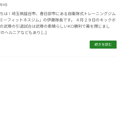
5月9日
ちは！埼玉県越谷市、春日部市にある自衛隊式トレーニングジム
ミーフィットネスジム」の伊藤隊長です。 ４月２９日のキックボ
の武尊の引退試合は武尊の素晴らしいKO勝利で幕を閉じまし
首のヘルニアなどもあり […]
続きを読む