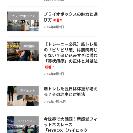
プライオボックスの魅力と選
プライオボックス
び方
新着!!
2026年8月5日
【トレーニー必見】筋トレ後
帯状疱疹
の「ピリピリ感」は筋肉痛じ
ゃない？追い込みすぎに潜む
「帯状疱疹」の正体と対処法
新着!!
2026年8月2日
筋トレした翌日は体重が増え
ダイエット
る？その理由と対処法
2026年7月26日
今世界で大話題！新感覚フィ
ハイロックス
ットネスレース
「HYROX（ハイロック