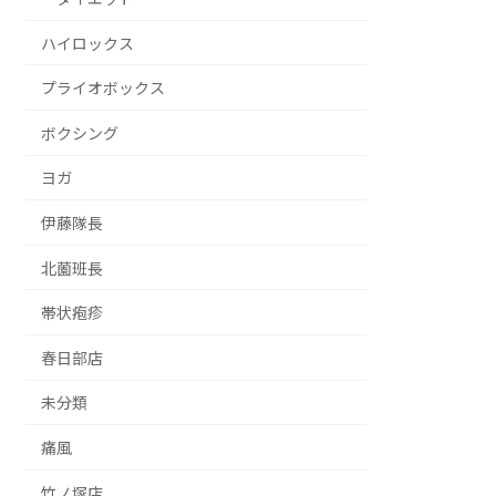
ハイロックス
プライオボックス
ボクシング
ヨガ
伊藤隊長
北薗班長
帯状疱疹
春日部店
未分類
痛風
竹ノ塚店