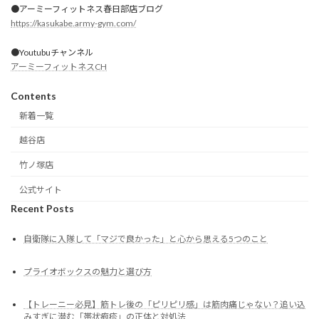
●アーミーフィットネス春日部店ブログ
https://kasukabe.army-gym.com/
●Youtubuチャンネル
アーミーフィットネスCH
Contents
新着一覧
越谷店
竹ノ塚店
公式サイト
Recent Posts
自衛隊に入隊して「マジで良かった」と心から思える5つのこと
プライオボックスの魅力と選び方
【トレーニー必見】筋トレ後の「ピリピリ感」は筋肉痛じゃない？追い込
みすぎに潜む「帯状疱疹」の正体と対処法