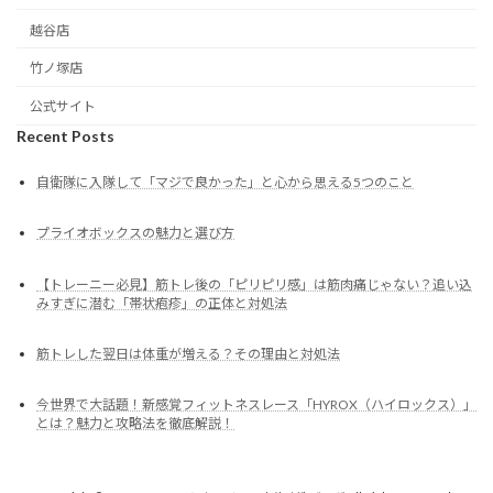
越谷店
竹ノ塚店
公式サイト
Recent Posts
自衛隊に入隊して「マジで良かった」と心から思える5つのこと
プライオボックスの魅力と選び方
【トレーニー必見】筋トレ後の「ピリピリ感」は筋肉痛じゃない？追い込
みすぎに潜む「帯状疱疹」の正体と対処法
筋トレした翌日は体重が増える？その理由と対処法
今世界で大話題！新感覚フィットネスレース「HYROX（ハイロックス）」
とは？魅力と攻略法を徹底解説！