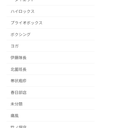
ハイロックス
プライオボックス
ボクシング
ヨガ
伊藤隊長
北薗班長
帯状疱疹
春日部店
未分類
痛風
竹ノ塚店