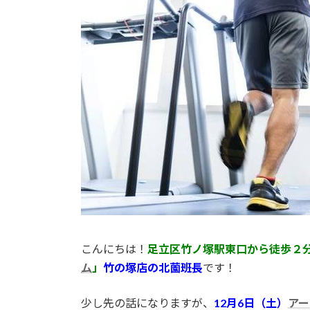
日
時
:
こんにちは！
足立区竹ノ塚駅東口から徒歩２
ム
」
竹の塚店の北薗班長
です！
少し先の話になりますが、
12月6日（土）
アー