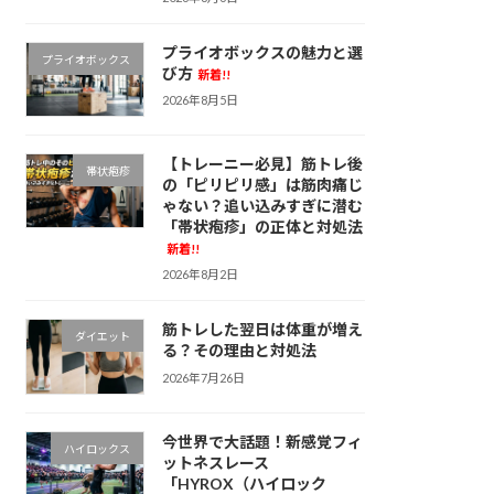
プライオボックスの魅力と選
プライオボックス
び方
新着!!
2026年8月5日
【トレーニー必見】筋トレ後
帯状疱疹
の「ピリピリ感」は筋肉痛じ
ゃない？追い込みすぎに潜む
「帯状疱疹」の正体と対処法
新着!!
2026年8月2日
筋トレした翌日は体重が増え
ダイエット
る？その理由と対処法
2026年7月26日
今世界で大話題！新感覚フィ
ハイロックス
ットネスレース
「HYROX（ハイロック