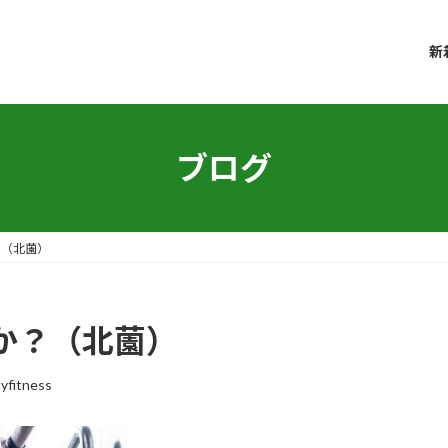
新
ブログ
？（北薗）
か？（北薗）
yfitness