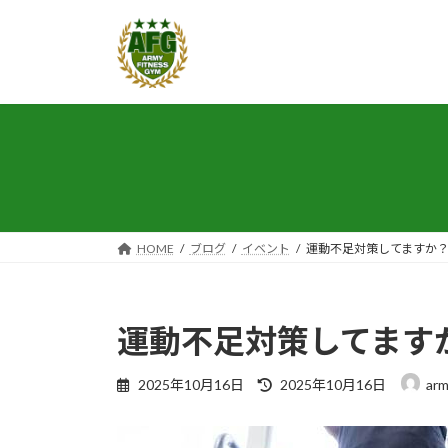
コ
ナ
ン
ビ
テ
ゲ
ン
ー
ツ
シ
へ
ョ
ス
ン
キ
に
ッ
移
プ
動
HOME
ブログ
イベント
運動不足対策してますか
運動不足対策してます
最
2025年10月16日
2025年10月16日
arm
終
更
新