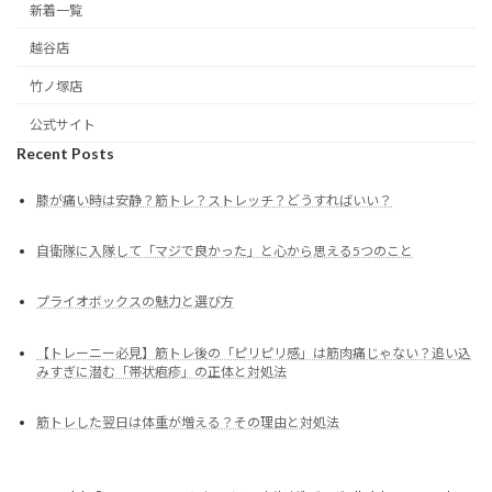
新着一覧
越谷店
竹ノ塚店
公式サイト
Recent Posts
膝が痛い時は安静？筋トレ？ストレッチ？どうすればいい？
自衛隊に入隊して「マジで良かった」と心から思える5つのこと
プライオボックスの魅力と選び方
【トレーニー必見】筋トレ後の「ピリピリ感」は筋肉痛じゃない？追い込
みすぎに潜む「帯状疱疹」の正体と対処法
筋トレした翌日は体重が増える？その理由と対処法