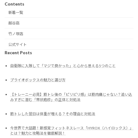
Contents
新着一覧
越谷店
竹ノ塚店
公式サイト
Recent Posts
自衛隊に入隊して「マジで良かった」と心から思える5つのこと
プライオボックスの魅力と選び方
【トレーニー必見】筋トレ後の「ピリピリ感」は筋肉痛じゃない？追い込
みすぎに潜む「帯状疱疹」の正体と対処法
筋トレした翌日は体重が増える？その理由と対処法
今世界で大話題！新感覚フィットネスレース「HYROX（ハイロックス）」
とは？魅力と攻略法を徹底解説！